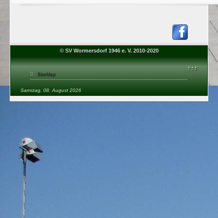
© SV Wormersdorf 1946 e. V. 2010-2020
↑↑↑
SiteMap
Samstag, 08. August 2026