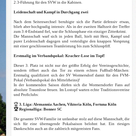
2:3-Führung für den SVW in die Kabinen.
Leidenschaft und Kampf in Durchgang zwei
Nach dem Seitenwechsel beruhigte sich die Partie defensiv etwas,
blieb aber hochgradig intensiv. Als in der zweiten Halbzeit der Treffer
zum 3:4-Endstand fiel, war die Schlussphase ein einziger Zitterkrimi.
Die Mannschaft warf sich in jeden Ball, hielt mit Herz, Kampf und
purer Leidenschaft dagegen und verteidigte den knappen Vorsprung
mit einer geschlossenen Teamleistung bis zum Schlusspfiff.
Erstmalig im Verbandspokal: Kracher-Lose im Topf!
Dieser 3. Platz ist nicht nur der größte Erfolg der Vereinsgeschichte,
sondern öffnet auch das Tor zu einem echten Fußball-Märchen:
Erstmalig qualifiziert sich der SV Wormersdorf damit für den FVM-
Pokal (Verbandspokal des Mittelrheins)!
In der kommenden Saison dürfen sich die Wormersdorfer Fans auf
absolute Traumlose freuen. Im Lostopf warten echte Traditionsvereine
und Proficlubs:
🏆
3. Liga: Alemannia Aachen, Viktoria Köln, Fortuna Köln
🏆 Regionalliga: Bonner SC
Die gesamte SVW-Familie ist unfassbar stolz auf diese Mannschaft, die
sich für eine überragende Pokalsaison belohnt hat. Ein riesiges
Dankeschön auch an die zahlreich mitgereisten Fans.