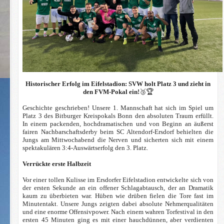
Historischer Erfolg im Eifelstadion: SVW holt Platz 3 und zieht in
den FVM-Pokal ein!
🥉🏆
Geschichte geschrieben! Unsere 1. Mannschaft hat sich im Spiel um
Platz 3 des Bitburger Kreispokals Bonn den absoluten Traum erfüllt.
In einem packenden, hochdramatischen und von Beginn an äußerst
fairen Nachbarschaftsderby beim SC Altendorf-Ersdorf behielten die
Jungs am Mittwochabend die Nerven und sicherten sich mit einem
spektakulären 3:4-Auswärtserfolg den 3. Platz.
Verrückte erste Halbzeit
Vor einer tollen Kulisse im Ersdorfer Eifelstadion entwickelte sich von
der ersten Sekunde an ein offener Schlagabtausch, der an Dramatik
kaum zu überbieten war. Hüben wie drüben fielen die Tore fast im
Minutentakt. Unsere Jungs zeigten dabei absolute Nehmerqualitäten
und eine enorme Offensivpower. Nach einem wahren Torfestival in den
ersten 45 Minuten ging es mit einer hauchdünnen, aber verdienten